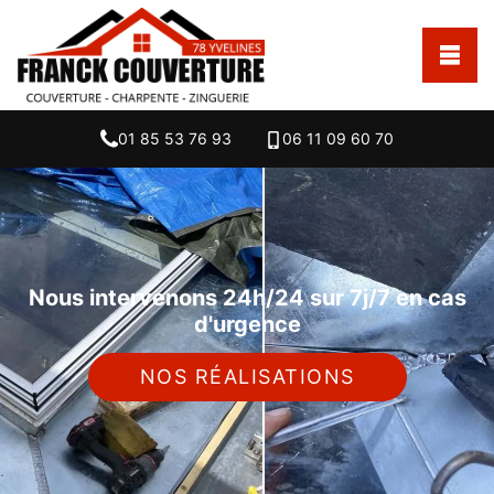
01 85 53 76 93
06 11 09 60 70
Nous intervenons 24h/24 sur 7j/7 en cas
d'urgence
NOS RÉALISATIONS