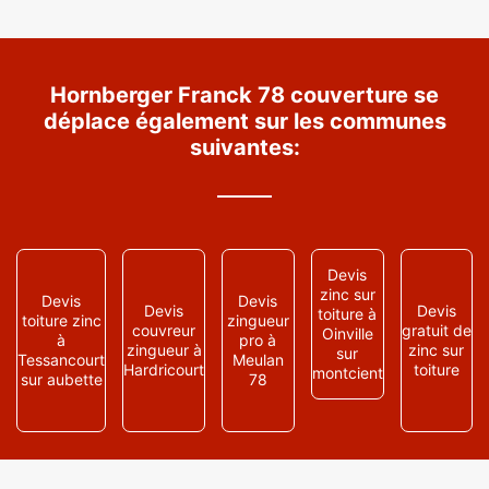
Hornberger Franck 78 couverture se
déplace également sur les communes
suivantes:
Devis
zinc sur
Devis
Devis
Devis
Devis
toiture à
toiture zinc
zingueur
couvreur
gratuit de
Oinville
à
pro à
zingueur à
zinc sur
sur
Tessancourt
Meulan
Hardricourt
toiture
montcient
sur aubette
78