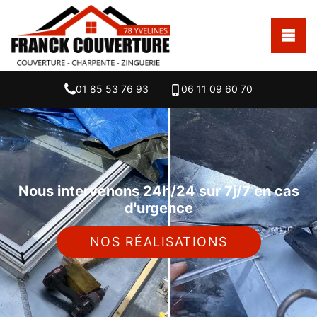
01 85 53 76 93
06 11 09 60 70
Nous intervenons 24h/24 sur 7j/7 en cas
d'urgence
NOS RÉALISATIONS