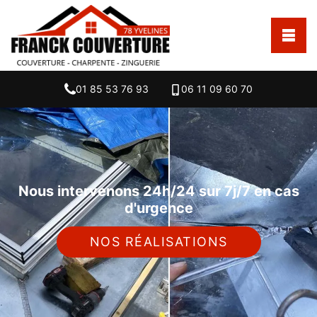
01 85 53 76 93
06 11 09 60 70
Nous intervenons 24h/24 sur 7j/7 en cas
d'urgence
NOS RÉALISATIONS