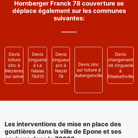
Hornberger Franck 78 couverture se
déplace également sur les communes
suivantes:
Devis
Devis
Devis
Devis
toiture
zinguerie
zingueur
changement
Devis zinc
zinc à
à La
pro à
de zinguerie
sur toiture à
Mezieres
falaise
Nezel
à
Aubergenville
sur seine
78410
78
Elisabethville
Les interventions de mise en place des
gouttières dans la ville de Epone et ses