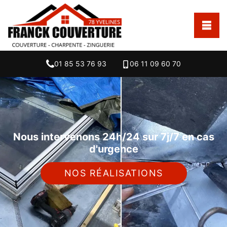
01 85 53 76 93
06 11 09 60 70
Nous intervenons 24h/24 sur 7j/7 en cas
d'urgence
NOS RÉALISATIONS