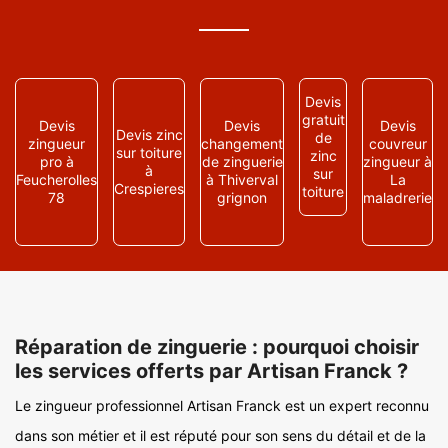
Devis
gratuit
Devis
Devis
Devis
Devis zinc
de
zingueur
changement
couvreur
sur toiture
zinc
pro à
de zinguerie
zingueur à
à
sur
Feucherolles
à Thiverval
La
Crespieres
toiture
78
grignon
maladrerie
Réparation de zinguerie : pourquoi choisir
les services offerts par Artisan Franck ?
Le zingueur professionnel Artisan Franck est un expert reconnu
dans son métier et il est réputé pour son sens du détail et de la