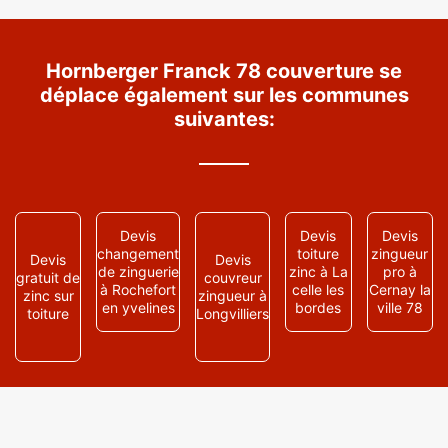
Hornberger Franck 78 couverture se
déplace également sur les communes
suivantes:
Devis
Devis
Devis
changement
toiture
zingueur
Devis
Devis
de zinguerie
zinc à La
pro à
gratuit de
couvreur
à Rochefort
celle les
Cernay la
zinc sur
zingueur à
en yvelines
bordes
ville 78
toiture
Longvilliers