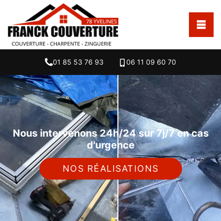
01 85 53 76 93
06 11 09 60 70
Nous intervenons 24h/24 sur 7j/7 en cas
d'urgence
NOS RÉALISATIONS