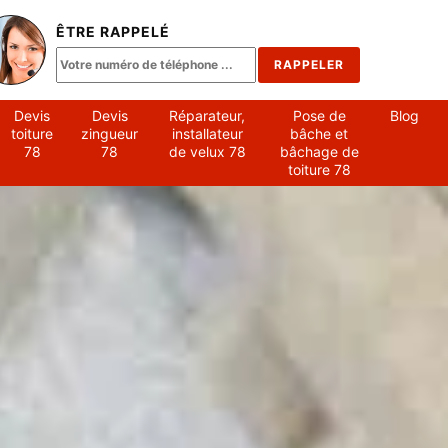
ÊTRE RAPPELÉ
Devis
Devis
Réparateur,
Pose de
Blog
toiture
zingueur
installateur
bâche et
78
78
de velux 78
bâchage de
toiture 78