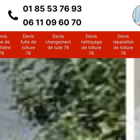
01 85 53 76 93
06 11 09 60 70
evis
Devis
Devis
Devis
Devis
se de
fuite de
changement
nettoyage
réparation
ttière
toiture
de tuile 78
de toiture
de toiture
78
78
78
78