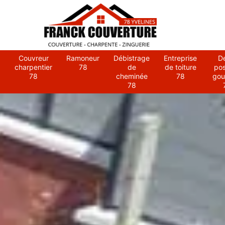
Couvreur
Ramoneur
Débistrage
Entreprise
D
charpentier
78
de
de toiture
po
78
cheminée
78
gou
78