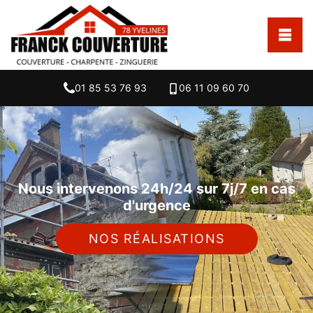
01 85 53 76 93
06 11 09 60 70
Nous intervenons 24h/24 sur 7j/7 en cas
d'urgence
NOS RÉALISATIONS