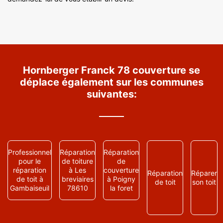
Hornberger Franck 78 couverture se
déplace également sur les communes
suivantes:
Professionnel
Réparation
Réparation
pour le
de toiture
de
réparation
à Les
couverture
Réparation
Réparer
de toit à
breviaires
à Poigny
de toit
son toit
Gambaiseuil
78610
la foret