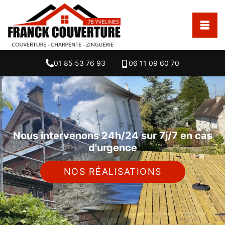
01 85 53 76 93
06 11 09 60 70
Nous intervenons 24h/24 sur 7j/7 en cas
d'urgence
NOS RÉALISATIONS