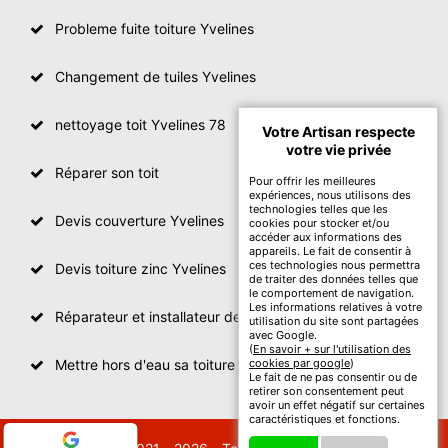
Probleme fuite toiture Yvelines
Changement de tuiles Yvelines
nettoyage toit Yvelines 78
Votre Artisan respecte
votre vie privée
Réparer son toit
Pour offrir les meilleures
expériences, nous utilisons des
technologies telles que les
Devis couverture Yvelines
cookies pour stocker et/ou
accéder aux informations des
appareils. Le fait de consentir à
ces technologies nous permettra
Devis toiture zinc Yvelines
de traiter des données telles que
le comportement de navigation.
Les informations relatives à votre
Réparateur et installateur de fenetre de toit Yvelines
utilisation du site sont partagées
avec Google.
(
En savoir + sur l'utilisation des
Mettre hors d'eau sa toiture Yvelines
cookies par google
)
Le fait de ne pas consentir ou de
retirer son consentement peut
avoir un effet négatif sur certaines
caractéristiques et fonctions.