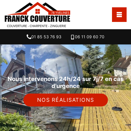
01 85 53 76 93
06 11 09 60 70
Nous intervenons 24h/24 sur 7j/7 en cas
d'urgence
NOS RÉALISATIONS