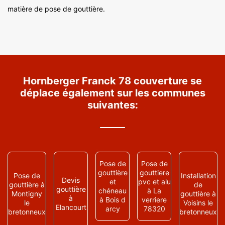
matière de pose de gouttière.
Hornberger Franck 78 couverture se
déplace également sur les communes
suivantes:
Pose de
Pose de
gouttière
gouttiere
Pose de
Installation
Devis
et
pvc et alu
gouttière à
de
gouttière
chéneau
à La
Montigny
gouttière à
à
à Bois d
verriere
le
Voisins le
Elancourt
arcy
78320
bretonneux
bretonneux