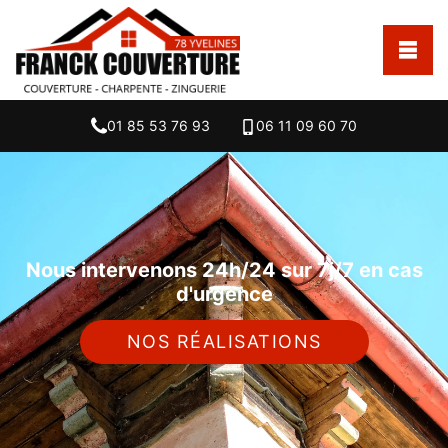
01 85 53 76 93
06 11 09 60 70
Nous intervenons 24h/24 sur 7j/7 en cas
d'urgence
NOS RÉALISATIONS