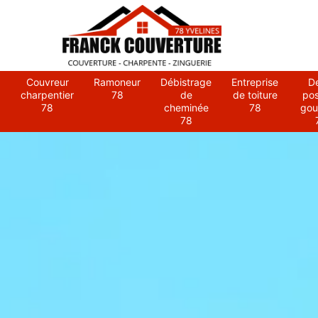
Couvreur
Ramoneur
Débistrage
Entreprise
D
charpentier
78
de
de toiture
po
78
cheminée
78
gou
78