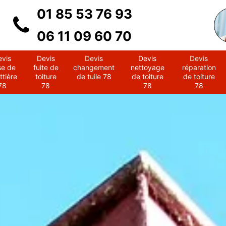
01 85 53 76 93
06 11 09 60 70
evis
Devis
Devis
Devis
Devis
se de
fuite de
changement
nettoyage
réparation
ttière
toiture
de tuile 78
de toiture
de toiture
78
78
78
78