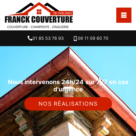
01 85 53 76 93
06 11 09 60 70
Nous intervenons 24h/24 sur 7j/7 en cas
d'urgence
NOS RÉALISATIONS