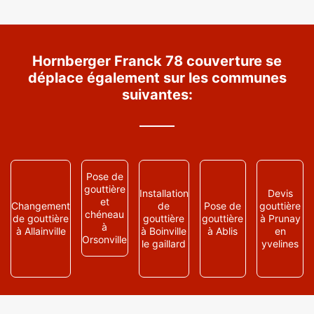
Hornberger Franck 78 couverture se
déplace également sur les communes
suivantes:
Pose de
gouttière
Installation
Devis
et
Changement
de
Pose de
gouttière
chéneau
de gouttière
gouttière
gouttière
à Prunay
à
à Allainville
à Boinville
à Ablis
en
Orsonville
le gaillard
yvelines