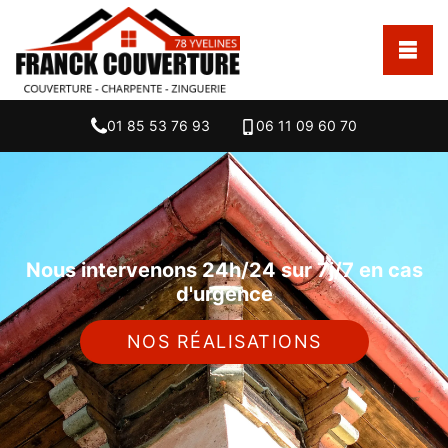
01 85 53 76 93
06 11 09 60 70
Nous intervenons 24h/24 sur 7j/7 en cas
d'urgence
NOS RÉALISATIONS