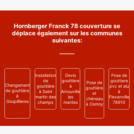
Hornberger Franck 78 couverture se
déplace également sur les communes
suivantes:
Installation
Devis
Pose de
de
gouttière
gouttiere
Pose de
Changement
gouttière
à
pvc et alu
gouttière
de gouttière
à Saint
Arnouville
à
et
à
martin des
les
Flexanville
chéneau
Goupillieres
champs
mantes
78910
à Osmoy