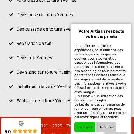
Fuite d'eau sur toiture Yvelines
Devis pose de tuiles Yvelines
Demoussage de toiture Yvelines
Votre Artisan respecte
votre vie privée
Réparation de toit
Pour offrir les meilleures
expériences, nous utilisons des
technologies telles que les
Devis toit Yvelines
cookies pour stocker et/ou
accéder aux informations des
appareils. Le fait de consentir à
ces technologies nous permettra
Devis zinc sur toiture Yvelines
de traiter des données telles que
le comportement de navigation.
Les informations relatives à votre
Installateur de velux Yvelines
utilisation du site sont partagées
avec Google.
(
En savoir + sur l'utilisation des
Bâchage de toiture Yvelines
cookies par google
)
Le fait de ne pas consentir ou de
retirer son consentement peut
avoir un effet négatif sur certaines
caractéristiques et fonctions.
© 2021 - 2026 - Tout droit réservé
J'accepte
Je refuse
5.0