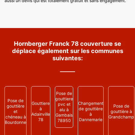
aussi un devis qui est totalement gratuit et sans engagement.
Hornberger Franck 78 couverture se
déplace également sur les communes
suivantes:
Pose de
gouttiere
Pose de
Gouttiere
Changement
pvc et
gouttière
Pose de
à
de gouttière
alu à
et
gouttière à
Adainville
à
Gambais
chéneau à
Grandchamp
78
Dannemarie
78950
Bourdonne