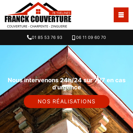
01 85 53 76 93
06 11 09 60 70
Nous intervenons 24h/24 sur 7j/7 en cas
d'urgence
NOS RÉALISATIONS