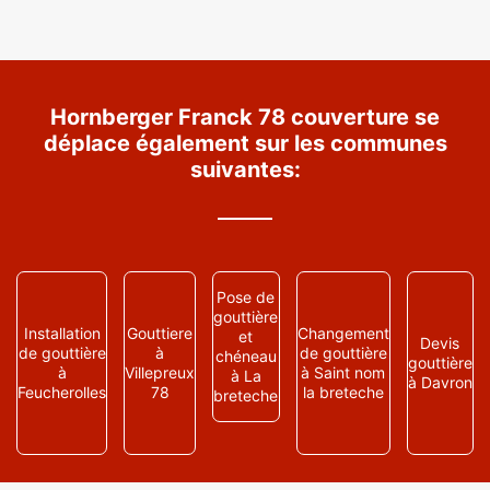
Hornberger Franck 78 couverture se
déplace également sur les communes
suivantes:
Pose de
gouttière
Installation
Gouttiere
Changement
et
Devis
de gouttière
à
de gouttière
chéneau
gouttière
à
Villepreux
à Saint nom
à La
à Davron
Feucherolles
78
la breteche
breteche