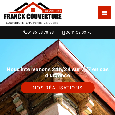
01 85 53 76 93
06 11 09 60 70
Nous intervenons 24h/24 sur 7j/7 en cas
d'urgence
NOS RÉALISATIONS