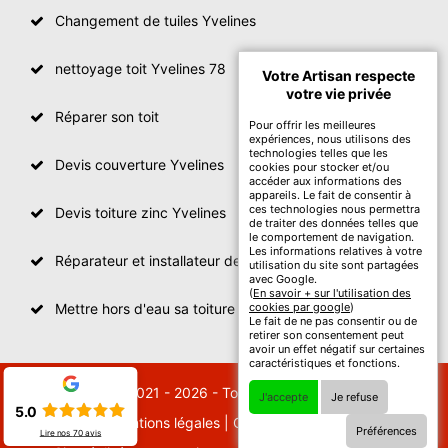
Changement de tuiles Yvelines
nettoyage toit Yvelines 78
Votre Artisan respecte
votre vie privée
Réparer son toit
Pour offrir les meilleures
expériences, nous utilisons des
technologies telles que les
Devis couverture Yvelines
cookies pour stocker et/ou
accéder aux informations des
appareils. Le fait de consentir à
ces technologies nous permettra
Devis toiture zinc Yvelines
de traiter des données telles que
le comportement de navigation.
Les informations relatives à votre
Réparateur et installateur de fenetre de toit Yvelines
utilisation du site sont partagées
avec Google.
(
En savoir + sur l'utilisation des
Mettre hors d'eau sa toiture Yvelines
cookies par google
)
Le fait de ne pas consentir ou de
retirer son consentement peut
avoir un effet négatif sur certaines
caractéristiques et fonctions.
© 2021 - 2026 - Tout droit réservé
J'accepte
Je refuse
5.0
Mentions légales
|
Contactez-nous
Préférences
Lire nos
70
avis