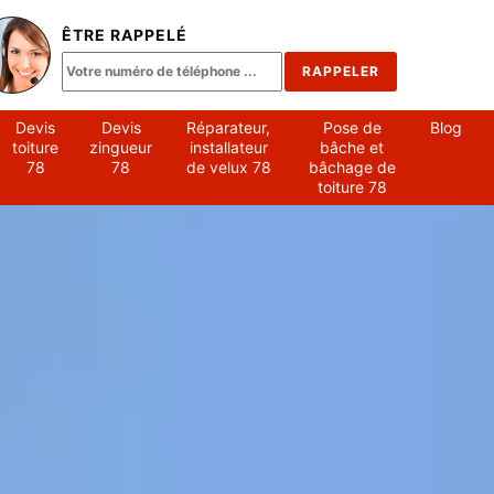
ÊTRE RAPPELÉ
Devis
Devis
Réparateur,
Pose de
Blog
toiture
zingueur
installateur
bâche et
78
78
de velux 78
bâchage de
toiture 78