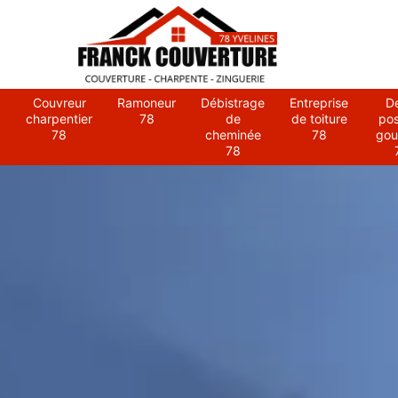
Couvreur
Ramoneur
Débistrage
Entreprise
D
charpentier
78
de
de toiture
po
78
cheminée
78
gou
78