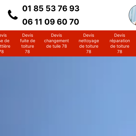
01 85 53 76 93
06 11 09 60 70
evis
Devis
Devis
Devis
Devis
se de
fuite de
changement
nettoyage
réparation
ttière
toiture
de tuile 78
de toiture
de toiture
78
78
78
78