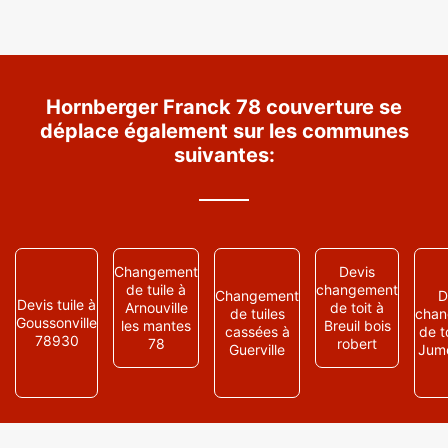
Hornberger Franck 78 couverture se
déplace également sur les communes
suivantes:
Changement
Devis
de tuile à
changement
Changement
D
Devis tuile à
Arnouville
de toit à
de tuiles
chan
Goussonville
les mantes
Breuil bois
cassées à
de t
78930
78
robert
Guerville
Jume