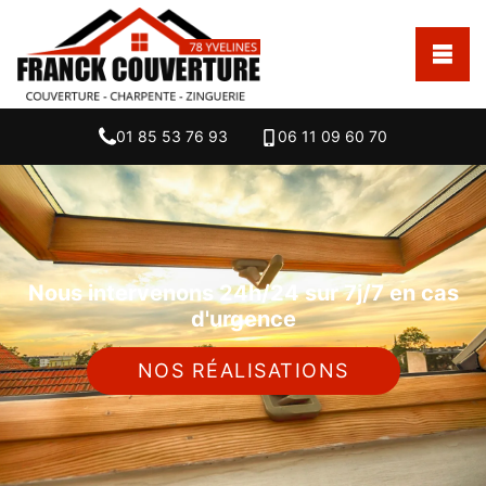
01 85 53 76 93
06 11 09 60 70
Nous intervenons 24h/24 sur 7j/7 en cas
d'urgence
NOS RÉALISATIONS