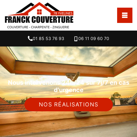
01 85 53 76 93
06 11 09 60 70
Nous intervenons 24h/24 sur 7j/7 en cas
d'urgence
NOS RÉALISATIONS