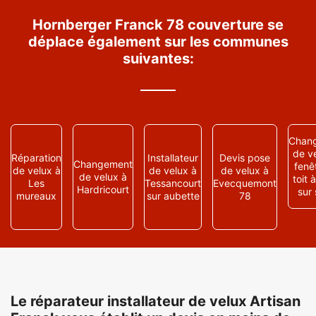
Hornberger Franck 78 couverture se
déplace également sur les communes
suivantes:
Chan
de ve
Réparation
Installateur
Devis pose
Changement
fenê
de velux à
de velux à
de velux à
de velux à
toit 
Les
Tessancourt
Evecquemont
Hardricourt
sur 
mureaux
sur aubette
78
Le réparateur installateur de velux Artisan