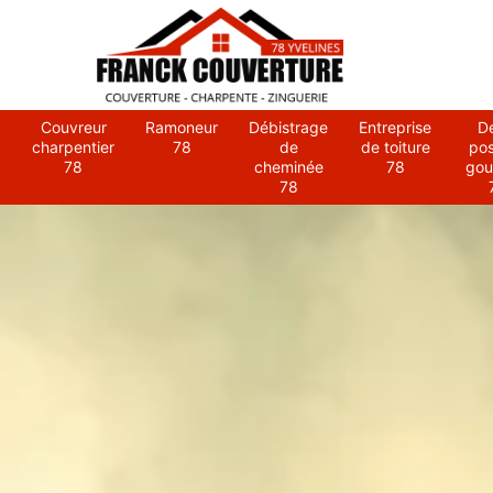
Couvreur
Ramoneur
Débistrage
Entreprise
D
charpentier
78
de
de toiture
po
78
cheminée
78
gou
78