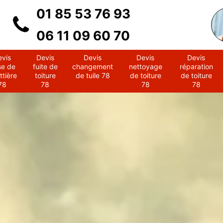
01 85 53 76 93
06 11 09 60 70
evis
Devis
Devis
Devis
Devis
se de
fuite de
changement
nettoyage
réparation
ttière
toiture
de tuile 78
de toiture
de toiture
78
78
78
78