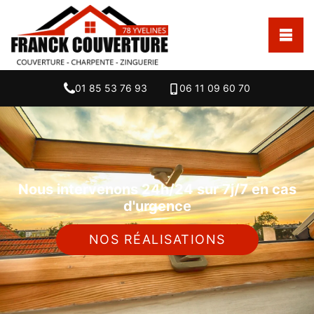
01 85 53 76 93
06 11 09 60 70
Nous intervenons 24h/24 sur 7j/7 en cas
d'urgence
NOS RÉALISATIONS