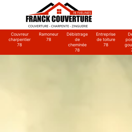
Couvreur
Ramoneur
Débistrage
Entreprise
D
charpentier
78
de
de toiture
po
78
cheminée
78
gou
78