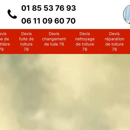
01 85 53 76 93
06 11 09 60 70
evis
Devis
Devis
Devis
Devis
se de
fuite de
changement
nettoyage
réparation
ttière
toiture
de tuile 78
de toiture
de toiture
78
78
78
78