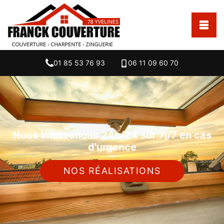
01 85 53 76 93
06 11 09 60 70
Nous intervenons 24h/24 sur 7j/7 en cas
d'urgence
NOS RÉALISATIONS