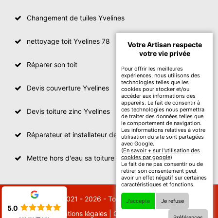
Changement de tuiles Yvelines
nettoyage toit Yvelines 78
Votre Artisan respecte
votre vie privée
Réparer son toit
Pour offrir les meilleures
expériences, nous utilisons des
technologies telles que les
Devis couverture Yvelines
cookies pour stocker et/ou
accéder aux informations des
appareils. Le fait de consentir à
ces technologies nous permettra
Devis toiture zinc Yvelines
de traiter des données telles que
le comportement de navigation.
Les informations relatives à votre
Réparateur et installateur de fenetre de toit Yvelines
utilisation du site sont partagées
avec Google.
(
En savoir + sur l'utilisation des
Mettre hors d'eau sa toiture Yvelines
cookies par google
)
Le fait de ne pas consentir ou de
retirer son consentement peut
avoir un effet négatif sur certaines
caractéristiques et fonctions.
© 2021 - 2026 - Tout droit réservé
J'accepte
Je refuse
5.0
Mentions légales
|
Contactez-nous
Préférences