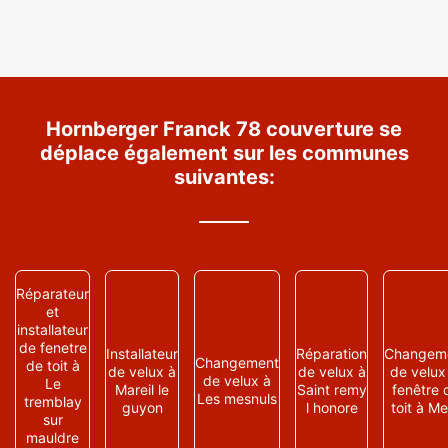
Hornberger Franck 78 couverture se
déplace également sur les communes
suivantes:
Réparateur
et
installateur
de fenetre
Installateur
Réparation
Changem
Changement
de toit à
de velux à
de velux à
de velux
de velux à
Le
Mareil le
Saint remy
fenêtre 
Les mesnuls
tremblay
guyon
l honore
toit à M
sur
mauldre