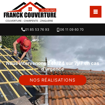
01 85 53 76 93
06 11 09 60 70
Nous intervenons 24h/24 sur 7j/7 en cas
d'urgence
NOS RÉALISATIONS