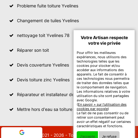
Probleme fuite toiture Yvelines
Changement de tuiles Yvelines
nettoyage toit Yvelines 78
Votre Artisan respecte
votre vie privée
Réparer son toit
Pour offrir les meilleures
expériences, nous utilisons des
technologies telles que les
Devis couverture Yvelines
cookies pour stocker et/ou
accéder aux informations des
appareils. Le fait de consentir à
ces technologies nous permettra
Devis toiture zinc Yvelines
de traiter des données telles que
le comportement de navigation.
Les informations relatives à votre
Réparateur et installateur de fenetre de toit Yvelines
utilisation du site sont partagées
avec Google.
(
En savoir + sur l'utilisation des
Mettre hors d'eau sa toiture Yvelines
cookies par google
)
Le fait de ne pas consentir ou de
retirer son consentement peut
avoir un effet négatif sur certaines
caractéristiques et fonctions.
© 2021 - 2026 - Tout droit réservé
J'accepte
Je refuse