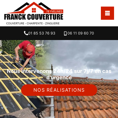
01 85 53 76 93
06 11 09 60 70
Nous intervenons 24h/24 sur 7j/7 en cas
d'urgence
NOS RÉALISATIONS