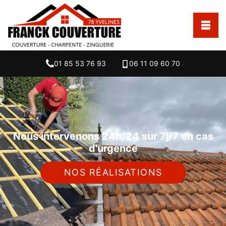
01 85 53 76 93
06 11 09 60 70
Nous intervenons 24h/24 sur 7j/7 en cas
d'urgence
NOS RÉALISATIONS