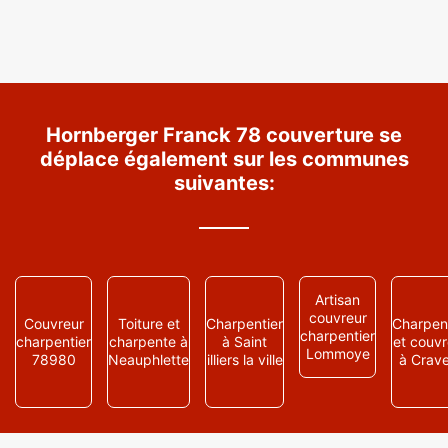
Hornberger Franck 78 couverture se
déplace également sur les communes
suivantes:
Artisan
couvreur
Couvreur
Toiture et
Charpentier
Charpent
charpentier
charpentier
charpente à
à Saint
et couvr
Lommoye
78980
Neauphlette
illiers la ville
à Crav