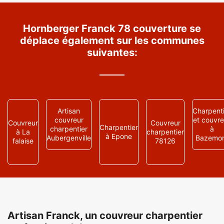
Hornberger Franck 78 couverture se
déplace également sur les communes
suivantes:
Artisan
Charpenti
couvreur
et couvre
Couvreur
Couvreur
Charpentier
charpentier
à
à La
charpentier
à Epone
Aubergenville
Bazemo
falaise
78126
Artisan Franck, un couvreur charpentier