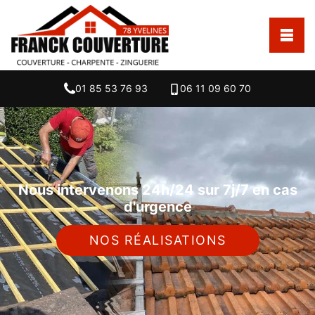
01 85 53 76 93
06 11 09 60 70
Nous intervenons 24h/24 sur 7j/7 en cas
d'urgence
NOS RÉALISATIONS