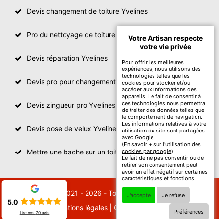
Devis changement de toiture Yvelines
Pro du nettoyage de toiture
Votre Artisan respecte
votre vie privée
Devis réparation Yvelines
Pour offrir les meilleures
expériences, nous utilisons des
technologies telles que les
Devis pro pour changement de toiture Yvelines
cookies pour stocker et/ou
accéder aux informations des
appareils. Le fait de consentir à
ces technologies nous permettra
Devis zingueur pro Yvelines
de traiter des données telles que
le comportement de navigation.
Les informations relatives à votre
Devis pose de velux Yvelines
utilisation du site sont partagées
avec Google.
(
En savoir + sur l'utilisation des
Mettre une bache sur un toit Yvelines
cookies par google
)
Le fait de ne pas consentir ou de
retirer son consentement peut
avoir un effet négatif sur certaines
caractéristiques et fonctions.
© 2021 - 2026 - Tout droit réservé
J'accepte
Je refuse
5.0
Mentions légales
|
Contactez-nous
Préférences
Lire nos
70
avis