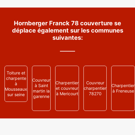
Hornberger Franck 78 couverture se
déplace également sur les communes
suivantes:
Toiture et
charpente
Couvreur
Charpentier
Couvreur
à
à Saint
Charpentier
et couvreur
charpentier
Mousseaux
martin la
à Freneuse
à Mericourt
78270
sur seine
garenne