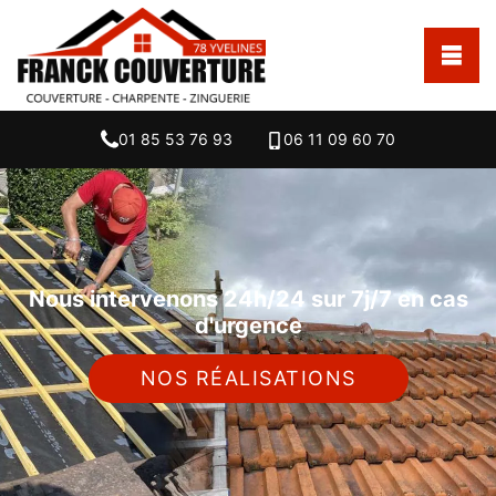
01 85 53 76 93
06 11 09 60 70
Nous intervenons 24h/24 sur 7j/7 en cas
d'urgence
NOS RÉALISATIONS