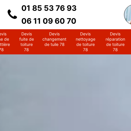
01 85 53 76 93
06 11 09 60 70
evis
Devis
Devis
Devis
Devis
se de
fuite de
changement
nettoyage
réparation
ttière
toiture
de tuile 78
de toiture
de toiture
78
78
78
78