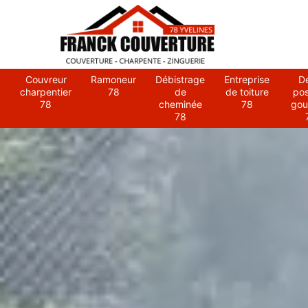
Couvreur
Ramoneur
Débistrage
Entreprise
D
charpentier
78
de
de toiture
po
78
cheminée
78
gou
78