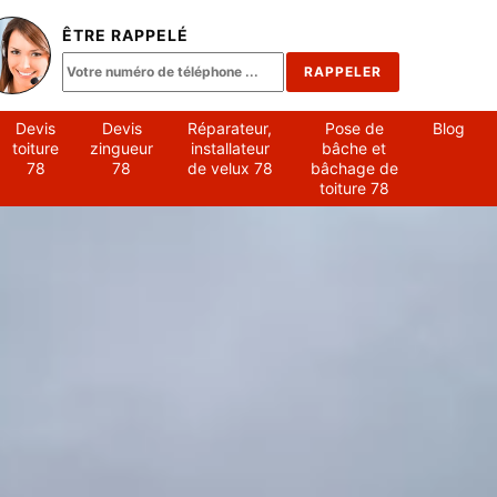
ÊTRE RAPPELÉ
Devis
Devis
Réparateur,
Pose de
Blog
toiture
zingueur
installateur
bâche et
78
78
de velux 78
bâchage de
toiture 78