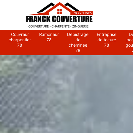
Couvreur
Ramoneur
Débistrage
Entreprise
D
charpentier
78
de
de toiture
po
78
cheminée
78
gou
78