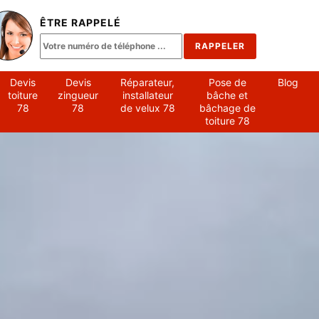
ÊTRE RAPPELÉ
Devis
Devis
Réparateur,
Pose de
Blog
toiture
zingueur
installateur
bâche et
78
78
de velux 78
bâchage de
toiture 78