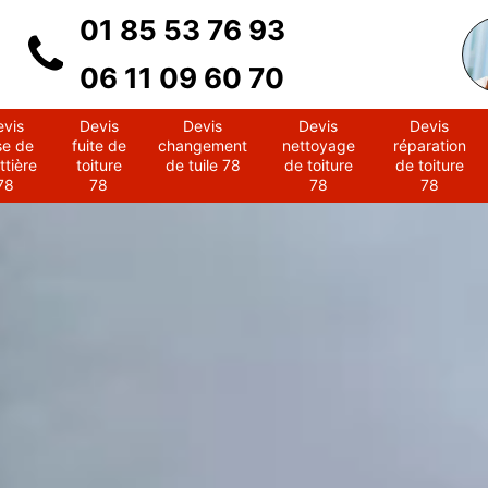
01 85 53 76 93
06 11 09 60 70
evis
Devis
Devis
Devis
Devis
se de
fuite de
changement
nettoyage
réparation
ttière
toiture
de tuile 78
de toiture
de toiture
78
78
78
78