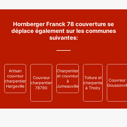
Hornberger Franck 78 couverture se
déplace également sur les communes
suivantes:
Artisan
Charpentier
couvreur
et couvreur
Couvreur
Toiture et
Couvreur 
charpentier
à
charpentier
charpente
Goussonvil
Hargeville
Jumeauville
78790
à Thoiry