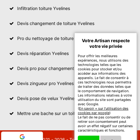
Infiltration toiture Yvelines
Devis changement de toiture Yvelines
Pro du nettoyage de toiture
Votre Artisan respecte
votre vie privée
Devis réparation Yvelines
Pour offrir les meilleures
expériences, nous utilisons des
technologies telles que les
Devis pro pour changement de toiture Yvelines
cookies pour stocker et/ou
accéder aux informations des
appareils. Le fait de consentir à
ces technologies nous permettra
Devis zingueur pro Yvelines
de traiter des données telles que
le comportement de navigation.
Les informations relatives à votre
Devis pose de velux Yvelines
utilisation du site sont partagées
avec Google.
(
En savoir + sur l'utilisation des
Mettre une bache sur un toit Yvelines
cookies par google
)
Le fait de ne pas consentir ou de
retirer son consentement peut
avoir un effet négatif sur certaines
caractéristiques et fonctions.
© 2021 - 2026 - Tout droit réservé