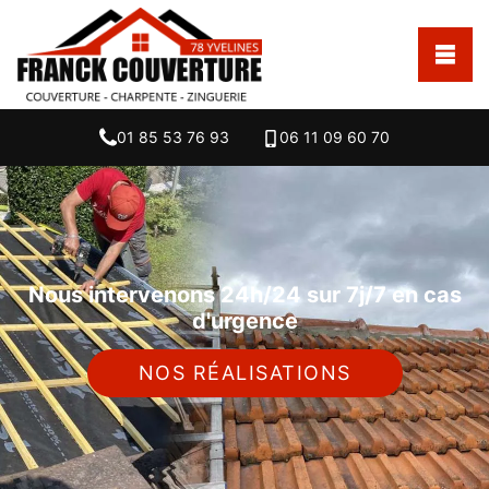
01 85 53 76 93
06 11 09 60 70
Nous intervenons 24h/24 sur 7j/7 en cas
d'urgence
NOS RÉALISATIONS