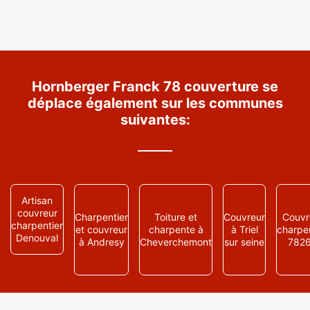
Hornberger Franck 78 couverture se
déplace également sur les communes
suivantes:
Artisan
couvreur
Charpentier
Toiture et
Couvreur
Couvr
charpentier
et couvreur
charpente à
à Triel
charpen
Denouval
à Andresy
Cheverchemont
sur seine
782