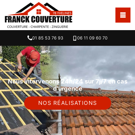
01 85 53 76 93
06 11 09 60 70
Nous intervenons 24h/24 sur 7j/7 en cas
d'urgence
NOS RÉALISATIONS