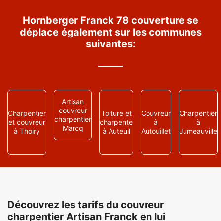
Hornberger Franck 78 couverture se
déplace également sur les communes
suivantes:
Artisan
couvreur
Charpentier
Toiture et
Couvreur
Charpentier
charpentier
et couvreur
charpente
à
à
Marcq
à Thoiry
à Auteuil
Autouillet
Jumeauville
Découvrez les tarifs du couvreur
charpentier Artisan Franck en lui