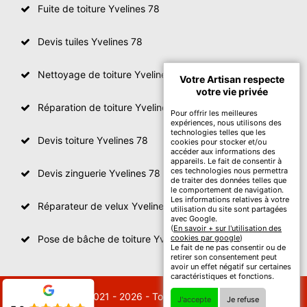
Fuite de toiture Yvelines 78
Devis tuiles Yvelines 78
Nettoyage de toiture Yvelines
Votre Artisan respecte
votre vie privée
Réparation de toiture Yvelines 78
Pour offrir les meilleures
expériences, nous utilisons des
technologies telles que les
Devis toiture Yvelines 78
cookies pour stocker et/ou
accéder aux informations des
appareils. Le fait de consentir à
ces technologies nous permettra
Devis zinguerie Yvelines 78
de traiter des données telles que
le comportement de navigation.
Les informations relatives à votre
Réparateur de velux Yvelines 78
utilisation du site sont partagées
avec Google.
(
En savoir + sur l'utilisation des
Pose de bâche de toiture Yvelines 78
cookies par google
)
Le fait de ne pas consentir ou de
retirer son consentement peut
avoir un effet négatif sur certaines
caractéristiques et fonctions.
© 2021 - 2026 - Tout droit réservé
J'accepte
Je refuse