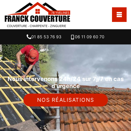
01 85 53 76 93
06 11 09 60 70
Nous intervenons 24h/24 sur 7j/7 en cas
d'urgence
NOS RÉALISATIONS