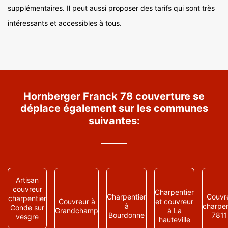
supplémentaires. Il peut aussi proposer des tarifs qui sont très
intéressants et accessibles à tous.
Hornberger Franck 78 couverture se
déplace également sur les communes
suivantes:
Artisan
couvreur
Charpentier
Charpentier
Couvr
charpentier
Couvreur à
et couvreur
à
charpen
Conde sur
Grandchamp
à La
Bourdonne
7811
vesgre
hauteville