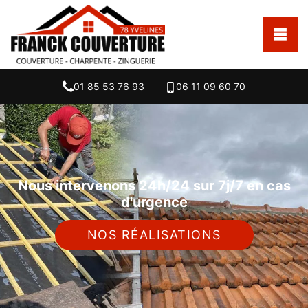
01 85 53 76 93
06 11 09 60 70
Nous intervenons 24h/24 sur 7j/7 en cas
d'urgence
NOS RÉALISATIONS